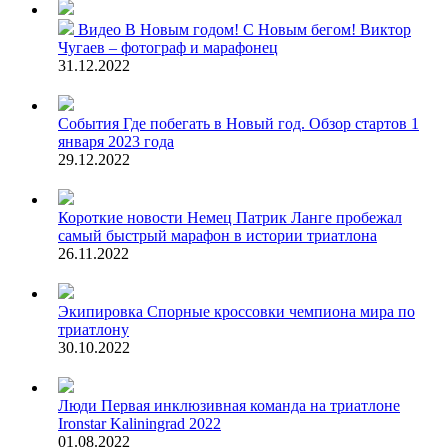
Видео
В Новым годом! С Новым бегом! Виктор
Чугаев – фотограф и марафонец
31.12.2022
События
Где побегать в Новый год. Обзор стартов 1
января 2023 года
29.12.2022
Короткие новости
Немец Патрик Ланге пробежал
самый быстрый марафон в истории триатлона
26.11.2022
Экипировка
Спорные кроссовки чемпиона мира по
триатлону
30.10.2022
Люди
Первая инклюзивная команда на триатлоне
Ironstar Kaliningrad 2022
01.08.2022