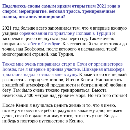
Поделитесь своим самым ярким открытием 2021 года в
спорте: мероприятие, беговая трасса, тренировочные
планы, питание, экипировка?
2021 год больше всего запомнился тем, что я впервые вживую
увидела
соревнования по триатлону Ironman в Турции
и
загорелась целью вернуться туда через год. Также очень
понравился
забег в Стамбуле
. Качественный старт от точки до
точки, над Босфором, после которого я насладилась такой
многогранной страной, как Турция.
Также мне очень понравился старт в Сочи от организаторов
Ironstar, где я впервые приняла участие. Шикарная атмосфера
триатлона надолго запала мне в душу.
Кроме этого
я в первый
раз посетила город чемпионов, Итен в Кении. Наполнилась
волшебной атмосферой преданности и безграничной любви к
бегу. Там было очень тяжело тренироваться. Высота
недетская, 2400 метров над уровнем моря. Но это того стоило!
После Кении я научилась ценить жизнь и то, что я имею,
потому что местные ребята радуются каждому дню, не имея
денег, связей и даже минимум того, что есть у нас. Когда-
нибудь я повторю путешествие в Кению.