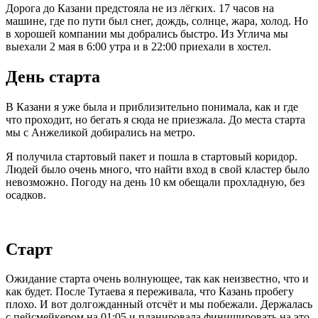
Дорога до Казани предстояла не из лёгких. 17 часов на
машине, где по пути был снег, дождь, солнце, жара, холод. Но
в хорошей компании мы добрались быстро. Из Углича мы
выехали 2 мая в 6:00 утра и в 22:00 приехали в хостел.
День старта
В Казани я уже была и приблизительно понимала, как и где
что проходит, но бегать я сюда не приезжала. До места старта
мы с Анжеликой добирались на метро.
Я получила стартовый пакет и пошла в стартовый коридор.
Людей было очень много, что найти вход в свой кластер было
невозможно. Погоду на день 10 км обещали прохладную, без
осадков.
Старт
Ожидание старта очень волнующее, так как неизвестно, что и
как будет. После Тутаева я переживала, что Казань пробегу
плохо. И вот долгожданный отсчёт и мы побежали. Держалась
с пейсмейкером на 01:05 и планировала финишировать на это