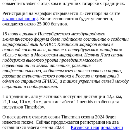
совместить забег с отдыхом в илучших татарских традициях.
Регистрация на марафон открывается 15 сентября на сайте
kazanmarathon.org
. Количество слотов будет увеличено,
ожидается около 25 000 бегунов.
15 июня в рамках Петербургского международного
экономического форума было подписано соглашение о создании
марафонской лиги БРИКС: Казанский марафон вошел в
основной состав лиги, наравне с петербургским марафоном
«Белые ночи» и Московским марафоном. Целями Лиги стали
поддержка высокого уровня проведения массовых
соревнований по лёгкой атлетике, развитие
профессионального, любительского и инклюзивного спорта,
развитие туристического потока в Россию и культурный
обмен со странами БРИКС, а также укрепление связей между
странами и сообществами.
По традиции, для участников доступны дистанции 42,2 км,
21,1 км, 10 км, 3 км, детские забеги Timerkids и забеги для
ползунков Timerbaby.
О всех других стартах серии Timerman сезона 2024 будет
известно позже. Сейчас продолжается регистрация на два
оставшихся забега сезона 2023 —
Казанский национальный