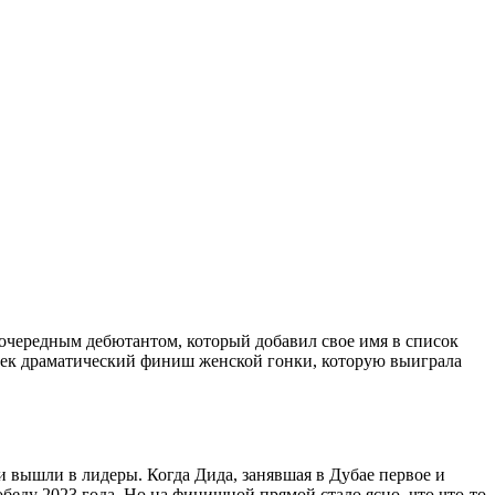
л очередным дебютантом, который добавил свое имя в список
ивлек драматический финиш женской гонки, которую выиграла
и вышли в лидеры. Когда Дида, занявшая в Дубае первое и
обеду 2023 года. Но на финишной прямой стало ясно, что что-то