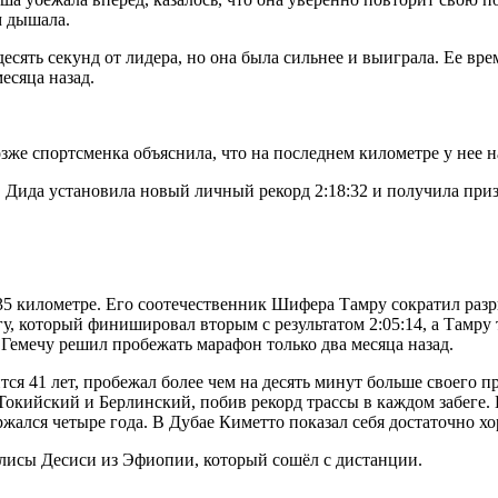
м дышала.
десять секунд от лидера, но она была сильнее и выиграла. Ее в
есяца назад.
же спортсменка объяснила, что на последнем километре у нее н
. Дида установила новый личный рекорд 2:18:32 и получила при
5 километре. Его соотечественник Шифера Тамру сократил разр
у, который финишировал вторым с результатом 2:05:14, а Тамру 
Гемечу решил пробежать марафон только два месяца назад.
ся 41 лет, пробежал более чем на десять минут больше своего пр
окийский и Берлинский, побив рекорд трассы в каждом забеге. 
ался четыре года. В Дубае Киметто показал себя достаточно хоро
лисы Десиси из Эфиопии, который сошёл с дистанции.