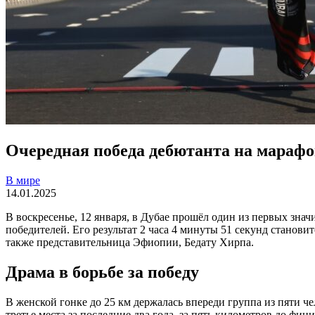
Очередная победа дебютанта на марафон
В мире
14.01.2025
В воскресенье, 12 января, в Дубае прошёл один из первых зна
победителей. Его результат 2 часа 4 минуты 51 секунд стано
также представительница Эфиопии, Бедату Хирпа.
Драма в борьбе за победу
В женской гонке до 25 км держалась впереди группа из пяти ч
третье места за последние два года, за пять километров до фи