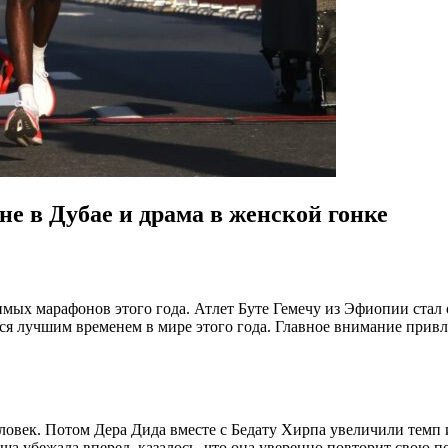
е в Дубае и драма в женской гонке
чимых марафонов этого года. Атлет Буте Гемечу из Эфиопии ста
вится лучшим временем в мире этого года. Главное внимание пр
еловек. Потом Дера Дида вместе с Бедату Хирпа увеличили темп 
ниша убежала вперед, казалось, что она уверенно повторит свою п