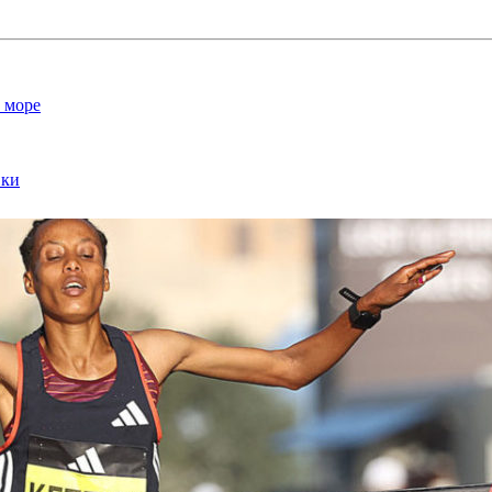
и море
вки