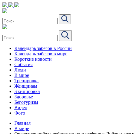
Календарь забегов в России
Календарь забегов в мире
Короткие новости
События
Люди
В мире
Тренировка
Женщинам
Экипировка
Здоровье
Беготуризм
Видео
Фото
Главная
В мире
Очередная победа дебютанта на марафоне в Дубае и драм