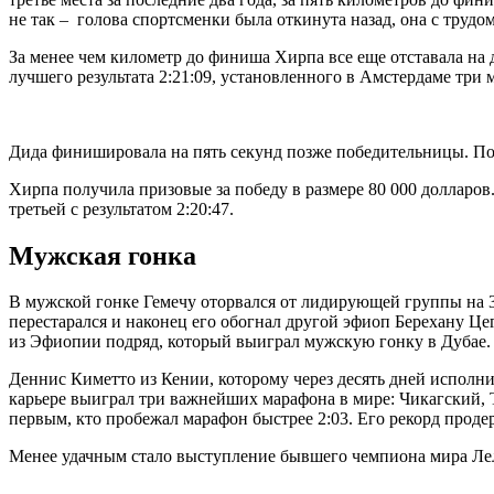
не так – голова спортсменки была откинута назад, она с трудо
За менее чем километр до финиша Хирпа все еще отставала на 
лучшего результата 2:21:09, установленного в Амстердаме три м
Дида финишировала на пять секунд позже победительницы. Поз
Хирпа получила призовые за победу в размере 80 000 долларов
третьей с результатом 2:20:47.
Мужская гонка
В мужской гонке Гемечу оторвался от лидирующей группы на 3
перестарался и наконец его обогнал другой эфиоп Берехану Цег
из Эфиопии подряд, который выиграл мужскую гонку в Дубае. 
Деннис Киметто из Кении, которому через десять дней исполнит
карьере выиграл три важнейших марафона в мире: Чикагский, Т
первым, кто пробежал марафон быстрее 2:03. Его рекорд продерж
Менее удачным стало выступление бывшего чемпиона мира Ле