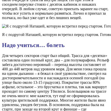
соседнем переулке стояло с десяток кабинок и никаких
очередей. В любом случае, советую приехать заранее на старт,
чтобы все успеть и нормально размяться. Лично я приехал за
полчаса, но был уже одет и без лишних вещей.
Я с подругой Наташей, которую встретил перед стартом. Гото
Надо учиться… болеть
Для четырех секторов старт был общий. Трасса для «десятки»
составляла один полный круг, два – для полумарафона. Рельеф
забега достаточно неровный – перепад высоты составляет от
400 до 448 метров над уровнем моря. Для меня гонка прошла
на одном дыхании – я бежал в своё удовольствие, смотрел на
достопримечательности и наслаждался осенней погодой (на
улице было около 13-15 градусов). Покрытие трассы 80%
асфальт, остальное – это брусчатка и плитка, так как маршрут
проходит по самому центру Тбилиси. Болельщиков на трассе
не очень много: мне кажется, тут ещё не сформировалась
культура зрительской поддержки. Многие жители были явно
удивлены, увидев бегунов. В основном, поддержка была на
старте, при заходе на второй круг и финише – где