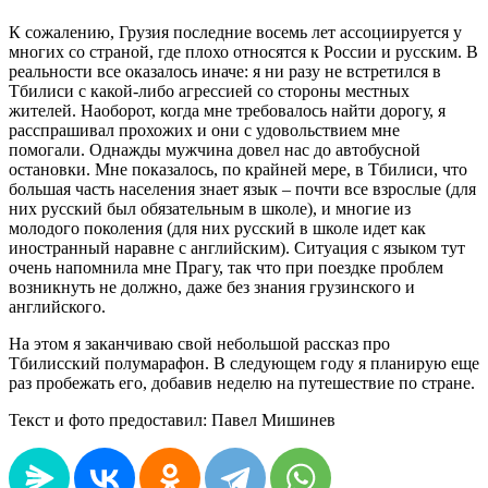
К сожалению, Грузия последние восемь лет ассоциируется у
многих со страной, где плохо относятся к России и русским. В
реальности все оказалось иначе: я ни разу не встретился в
Тбилиси с какой-либо агрессией со стороны местных
жителей. Наоборот, когда мне требовалось найти дорогу, я
расспрашивал прохожих и они с удовольствием мне
помогали. Однажды мужчина довел нас до автобусной
остановки. Мне показалось, по крайней мере, в Тбилиси, что
большая часть населения знает язык – почти все взрослые (для
них русский был обязательным в школе), и многие из
молодого поколения (для них русский в школе идет как
иностранный наравне с английским). Ситуация с языком тут
очень напомнила мне Прагу, так что при поездке проблем
возникнуть не должно, даже без знания грузинского и
английского.
На этом я заканчиваю свой небольшой рассказ про
Тбилисский полумарафон. В следующем году я планирую еще
раз пробежать его, добавив неделю на путешествие по стране.
Текст и фото предоставил: Павел Мишинев