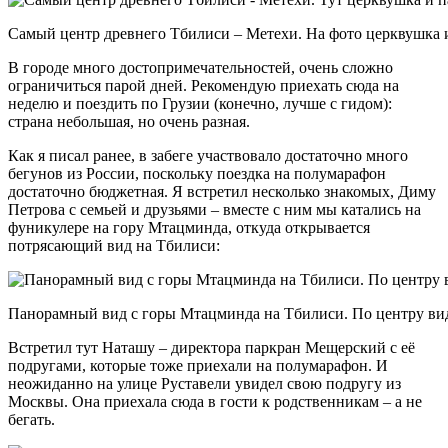
Самый центр древнего Тбилиси – Метехи. На фото церквушка 
В городе много достопримечательностей, очень сложно
ограничиться парой дней. Рекомендую приехать сюда на
неделю и поездить по Грузии (конечно, лучше с гидом):
страна небольшая, но очень разная.
Как я писал ранее, в забеге участвовало достаточно много
бегунов из России, поскольку поездка на полумарафон
достаточно бюджетная. Я встретил несколько знакомых, Диму
Петрова с семьей и друзьями – вместе с ним мы катались на
фуникулере на гору Мтацминда, откуда открывается
потрясающий вид на Тбилиси:
Панорамный вид с горы Мтацминда на Тбилиси. По центру ви
Встретил тут Наташу – директора паркран Мещерский с её
подругами, которые тоже приехали на полумарафон. И
неожиданно на улице Руставели увидел свою подругу из
Москвы. Она приехала сюда в гости к родственникам – а не
бегать.