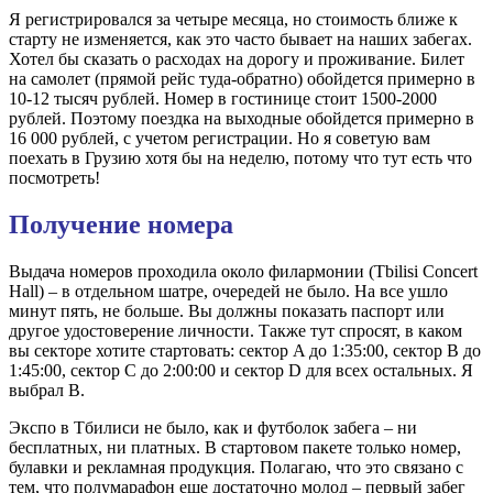
Я регистрировался за четыре месяца, но стоимость ближе к
старту не изменяется, как это часто бывает на наших забегах.
Хотел бы сказать о расходах на дорогу и проживание. Билет
на самолет (прямой рейс туда-обратно) обойдется примерно в
10-12 тысяч рублей. Номер в гостинице стоит 1500-2000
рублей. Поэтому поездка на выходные обойдется примерно в
16 000 рублей, с учетом регистрации. Но я советую вам
поехать в Грузию хотя бы на неделю, потому что тут есть что
посмотреть!
Получение номера
Выдача номеров проходила около филармонии (Tbilisi Concert
Hall) – в отдельном шатре, очередей не было. На все ушло
минут пять, не больше. Вы должны показать паспорт или
другое удостоверение личности. Также тут спросят, в каком
вы секторе хотите стартовать: сектор A до 1:35:00, сектор B до
1:45:00, сектор С до 2:00:00 и сектор D для всех остальных. Я
выбрал B.
Экспо в Тбилиси не было, как и футболок забега – ни
бесплатных, ни платных. В стартовом пакете только номер,
булавки и рекламная продукция. Полагаю, что это связано с
тем, что полумарафон еще достаточно молод – первый забег