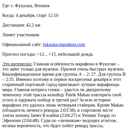
Где: г. Фукуока, Япония
Когда: 4 декабря, старт 12:10
Дистанция: 42,2 км
Лимит участников:
Официальный сайт:
fukuoka-marathon.com
Прогноз погоды: +12…+15, небольшой дождь
Это интересно:
Главная особенность марафона в Фукуоке –
это забег только для мужчин. Причем очень быстрых мужчин.
Квалификационное время для группы А – 2: 27. Для группы В
– 2:35. Именно поэтому в первое воскресенье декабря в этот
старинный портовый город приезжают лучшие марафонцы
мира. Главная интрига гонки – удастся ли двукратному
чемпиону этой трассы кенийцу Patrik Makau повторить свой
успех и одержать победу в третий раз? За всю историю
марафона это удалось лишь четверым стайерам. Кроме Makau
(обладатель личного рекорда 2:03:38), в стартовом листе
элиты кениец James Kwanbai (2:04:27) и Yemane Tsegay из
Эфиопии (2:04:48). Судя по «личникам» ведущих атлетов,
велика вероятность, что будет побит рекорд трассы,