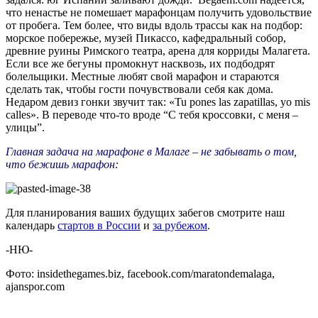
что ненастье не помешает марафонцам получить удовольствие
от пробега. Тем более, что виды вдоль трассы как на подбор:
морское побережье, музей Пикассо, кафедральный собор,
древние руины Римского театра, арена для корриды Малагета.
Если все же бегуны промокнут насквозь, их подбодрят
болельщики. Местные любят свой марафон и стараются
сделать так, чтобы гости почувствовали себя как дома.
Недаром девиз гонки звучит так: «Tu pones las zapatillas, yo mis
calles». В переводе что-то вроде “С тебя кроссовки, с меня –
улицы”.
Главная задача на марафоне в Малаге – не забывать о том,
что бежишь марафон:
Для планирования ваших будущих забегов смотрите наш
календарь
стартов в России
и
за рубежом
.
-НЮ-
Фото: insidethegames.biz, facebook.com/maratondemalaga,
ajanspor.com