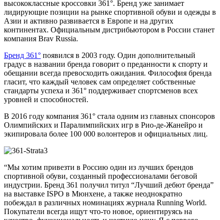
высококлассные кроссовки 361°. Бренд уже занимает
лидирующие позиции на рынке спортивной обуви и одежды в
Азии и активно развивается в Европе и на других
континентах. Официальным дистрибьютором в России станет
компания Brav Russia.
Бренд 361°
появился в 2003 году. Один дополнительный
градус в названии бренда говорит о преданности к спорту и
обещании всегда превосходить ожидания. Философия бренда
гласит, что каждый человек сам определяет собственные
стандарты успеха и 361° поддерживает спортсменов всех
уровней и способностей.
В 2016 году компания 361° стала одним из главных спонсоров
Олимпийских и Паралимпийских игр в Рио-де-Жанейро и
экипировала более 100 000 волонтеров и официальных лиц.
“Мы хотим привезти в Россию один из лучших брендов
спортивной обуви, созданный профессионалами беговой
индустрии. Бренд 361 получил титул “Лучший дебют бренда”
на выставке ISPO в Мюнхене, а также неоднократно
побеждал в различных номинациях журнала Running World.
Покупатели всегда ищут что-то новое, ориентируясь на